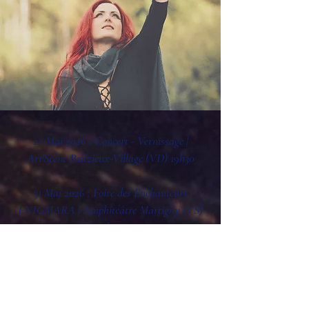
22 Mai 2026 : Concert - Vernissage |
Art'Scène Palézieux-Village (VD) 19h30
31 Mai 2026 : Foire des Enchanteurs
ENIGMARA | Amphitéâtre Martigny (VS)
15h00
19 Juin 2026 :
Reporté
au 14 août 2026
Les Vignes du Pasquart Reben | Bienne
18h30