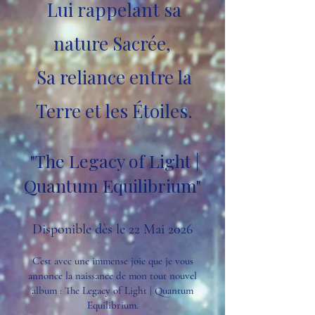
Lui rappelant sa
nature Sacrée,
Sa reliance entre la
Terre et les Étoiles.
"The Legacy of Light |
Quantum Equilibrium"
Disponible dès le 22 Mai 2026
C’est avec une immense joie que je vous
annonce la naissance de mon tout nouvel
album : The Legacy of Light | Quantum
Equilibrium.