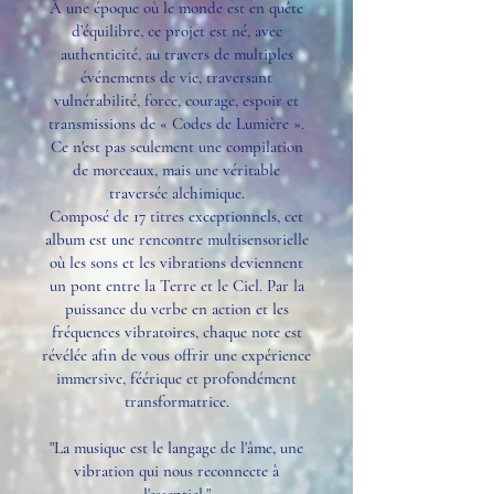
À une époque où le monde est en quête
d’équilibre, ce projet est né, avec
authenticité, au travers de multiples
événements de vie, traversant
vulnérabilité, force, courage, espoir et
transmissions de « Codes de Lumière ».
Ce n'est pas seulement une compilation
de morceaux, mais une véritable
traversée alchimique.
Composé de 17 titres exceptionnels, cet
album est une rencontre multisensorielle
où les sons et les vibrations deviennent
un pont entre la Terre et le Ciel. Par la
puissance du verbe en action et les
fréquences vibratoires, chaque note est
révélée afin de vous offrir une expérience
immersive, féérique et profondément
transformatrice.
"La musique est le langage de l'âme, une
vibration qui nous reconnecte à