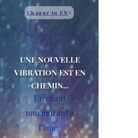
Change to EN
UNE NOUVELLE
VIBRATION EST EN
CHEMIN...
Un chant
murmurant à
l’âme,